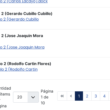
ulo 2 (Carlos Lacayo).docx
o 2 (Gerardo Cubillo Cubillo)
ulo 2 (Gerardo Cubillo
lo 2 (Jose Joaquin Mora
culo 2 (Jose Joaquin Mora
lo 2 (Rodolfo Cartin Flores)
ulo 2 (Rodolfo Cartin
ntidad
Página
 ítems
1
2
3
4
1 de
r
10
gina