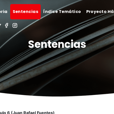
oria
Sentencias
Índice Temático
Proyecto H
Sentencias
ulo 6 (Juan Rafael Fuentes)