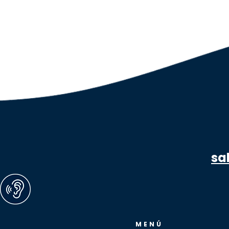
sa
MENÚ