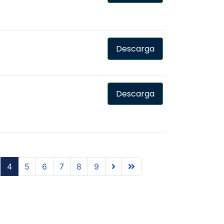
Descarga
Descarga
4
5
6
7
8
9