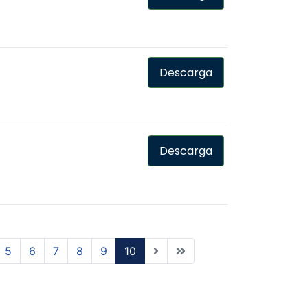
Descarga
Descarga
5
6
7
8
9
10