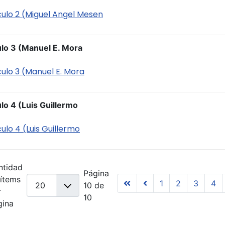
iculo 2 (Miguel Angel Mesen
ulo 3 (Manuel E. Mora
culo 3 (Manuel E. Mora
lo 4 (Luis Guillermo
culo 4 (Luis Guillermo
ntidad
Página
 ítems
1
2
3
4
10 de
r
10
gina