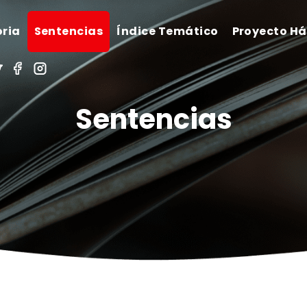
oria
Sentencias
Índice Temático
Proyecto H
Sentencias