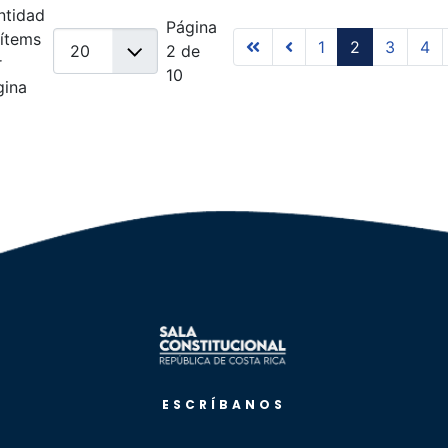
ntidad
Página
 ítems
1
2
3
4
2 de
r
10
gina
ESCRÍBANOS