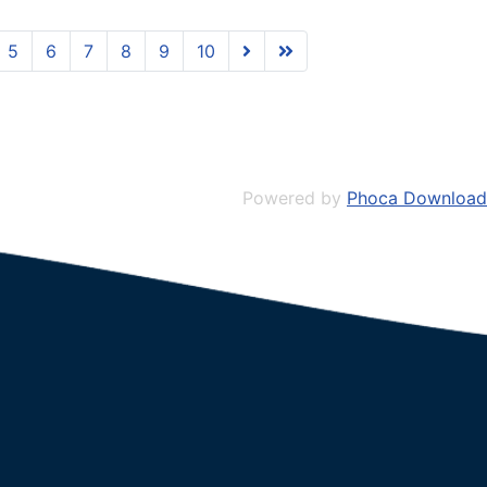
5
6
7
8
9
10
Powered by
Phoca Download