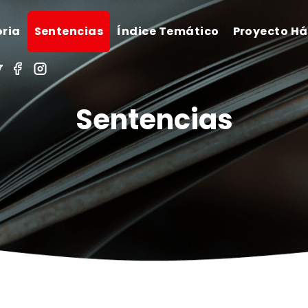
oria
Sentencias
Índice Temático
Proyecto H
Sentencias