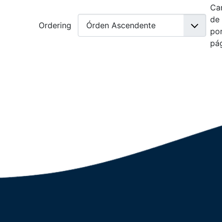
Ca
de
Ordering
po
pá